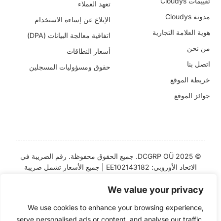
تقييمات Cloudys
تعهد العملاء
مدونة Cloudys
الإبلاغ عن إساءة الاستخدام
هوية العلامة التجارية
اتفاقية معالجة البيانات (DPA)
من نحن
أسعار النطاقات
اتصل بنا
حقوق ومسؤوليات المسجلين
خريطة الموقع
جوائز الموقع
© 2025 DCGRP OÜ. جميع الحقوق محفوظة. رقم الضريبة في
الاتحاد الأوروبي: EE102143182 | جميع الأسعار تشمل ضريبة
القيمة المضافة | “
Cloudys
” و “
CloudyHost
” هما
علامتان
We value your privacy
تجاريتان مسجلتان
We use cookies to enhance your browsing experience,
serve personalised ads or content, and analyse our traffic.