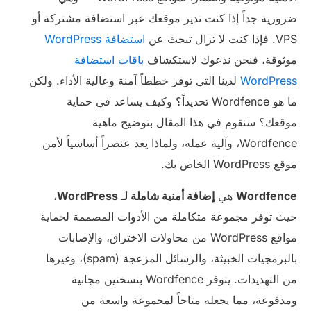
ضرورية جداً إذا كنت تدير موقعك عبر استضافة مشتركة أو
VPS. فإذا كنت لا تزال تبحث عن
استضافة WordPress
موثوقة، فنحن ندعوك لاستكشاف
باقات استضافة
WordPress
لدينا التي توفر خططاً آمنة وعالية الأداء. ولكن
ما هو Wordfence تحديداً؟ وكيف يساعد في حماية
موقعك؟ سنقوم في هذا المقال بتوضيح ماهية
Wordfence، وآلية عمله، ولماذا يعد عنصراً أساسياً لأمن
موقع WordPress الخاص بك.
Wordfence
هي
إضافة أمنية شاملة لـ WordPress
،
حيث توفر مجموعة متكاملة من الأدوات المصممة لحماية
مواقع WordPress من محاولات الاختراق، والإصابات
بالبرمجيات الخبيثة، والرسائل المزعجة (spam)، وغيرها
من التهديدات. يتوفر Wordfence بنسختين مجانية
ومدفوعة، مما يجعله متاحاً لمجموعة واسعة من